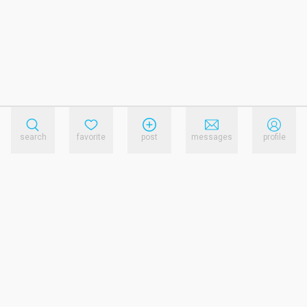
search
favorite
post
messages
profile