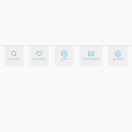
search
favorite
post
messages
profile