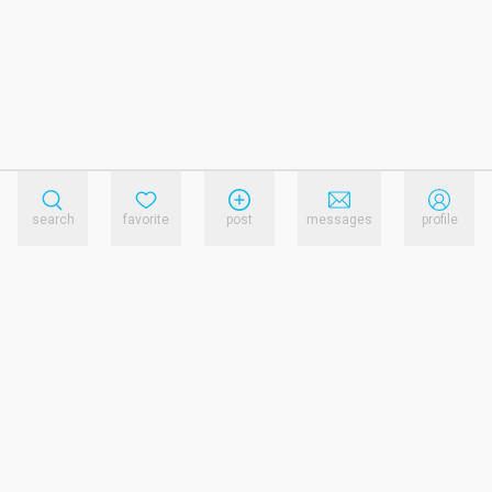
search
favorite
post
messages
profile