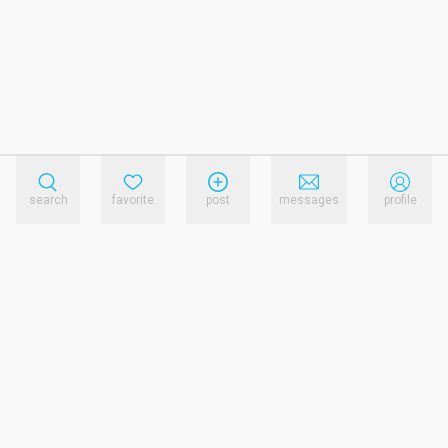
search
favorite
post
messages
profile