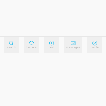
search
favorite
post
messages
profile