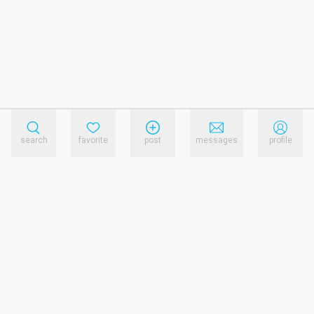
search
favorite
post
messages
profile