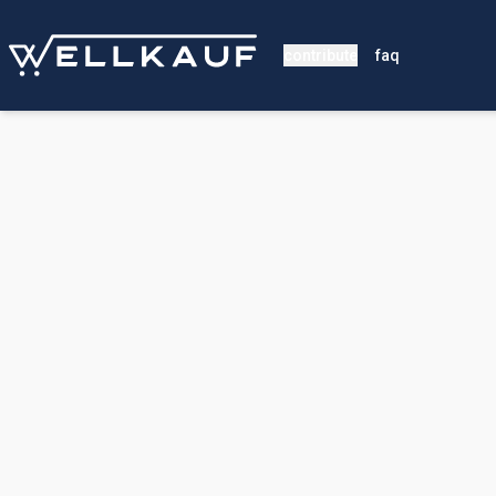
contribute
faq