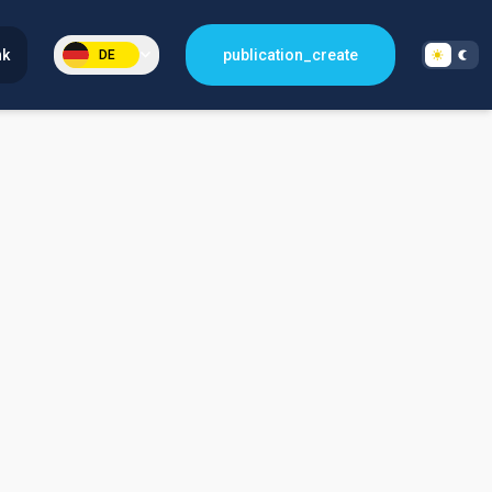
nk
publication_create
DE