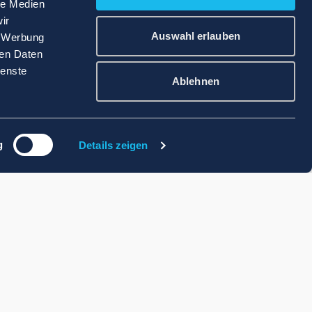
le Medien
ir
Auswahl erlauben
, Werbung
ren Daten
ienste
Ablehnen
g
Details zeigen