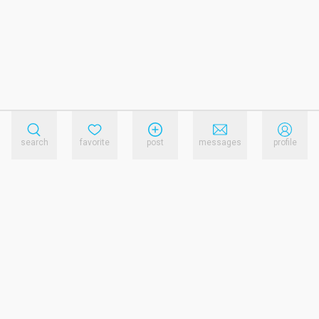
search
favorite
post
messages
profile