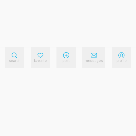
search
favorite
post
messages
profile