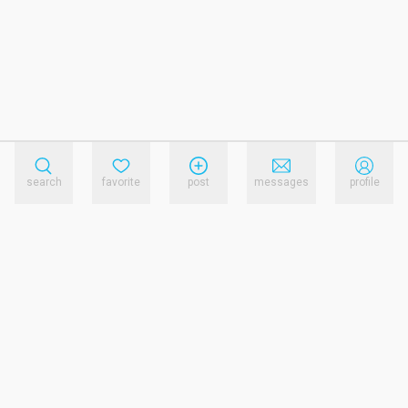
search
favorite
post
messages
profile