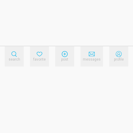
search
favorite
post
messages
profile