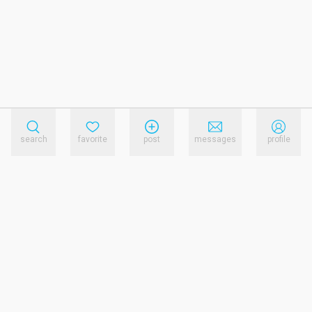
search
favorite
post
messages
profile