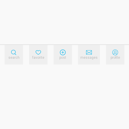
search
favorite
post
messages
profile