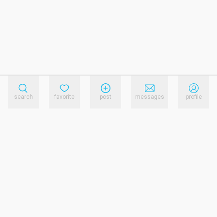
search
favorite
post
messages
profile