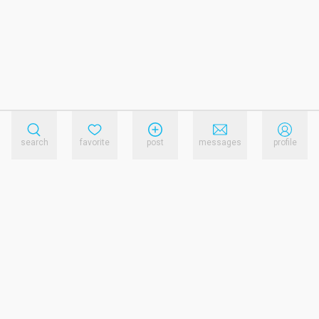
search
favorite
post
messages
profile