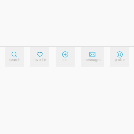
search
favorite
post
messages
profile