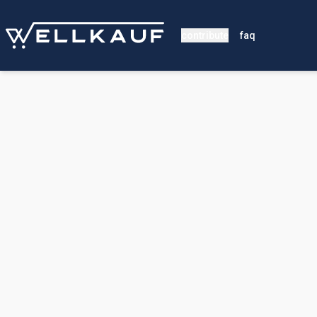
contribute
faq