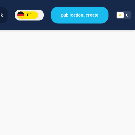
nk
publication_create
DE