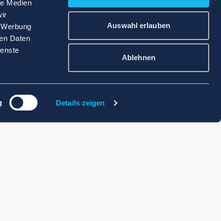
le Medien
ir
Auswahl erlauben
, Werbung
ren Daten
ienste
Ablehnen
g
Details zeigen