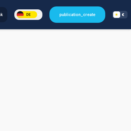
nk
publication_create
DE