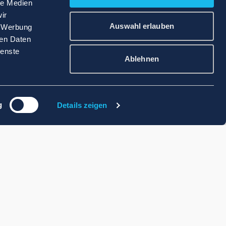
le Medien
ir
Auswahl erlauben
, Werbung
ren Daten
ienste
Ablehnen
g
Details zeigen