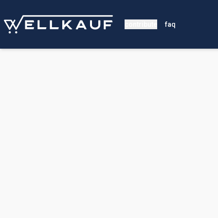
contribute
faq