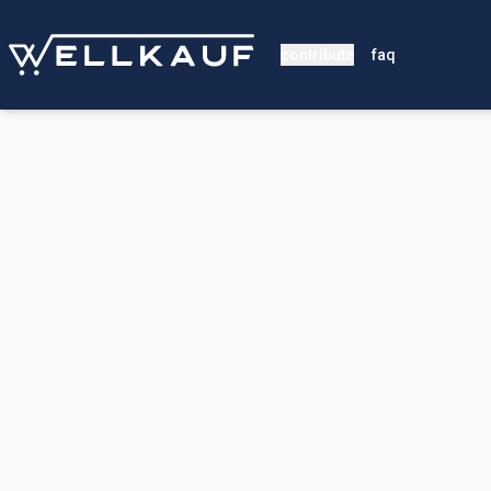
contribute
faq