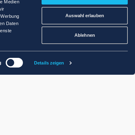
le Medien
ir
Auswahl erlauben
, Werbung
ren Daten
ienste
Ablehnen
g
Details zeigen