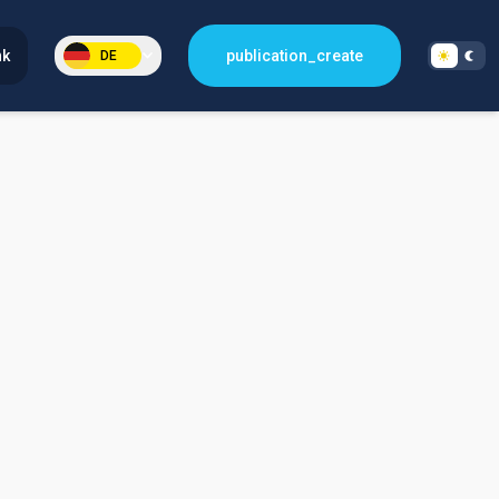
nk
publication_create
DE