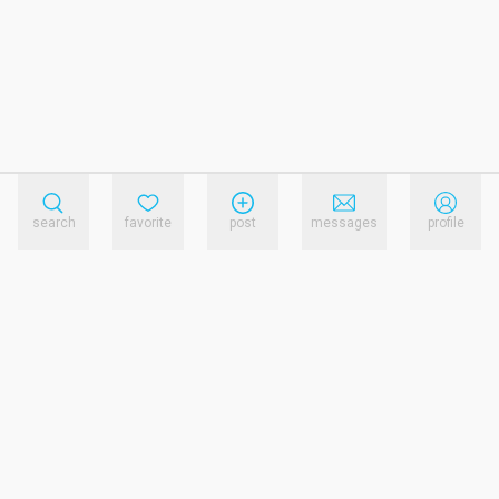
search
favorite
post
messages
profile