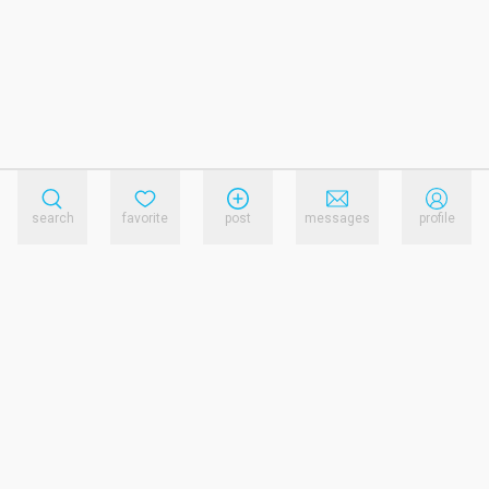
search
favorite
post
messages
profile