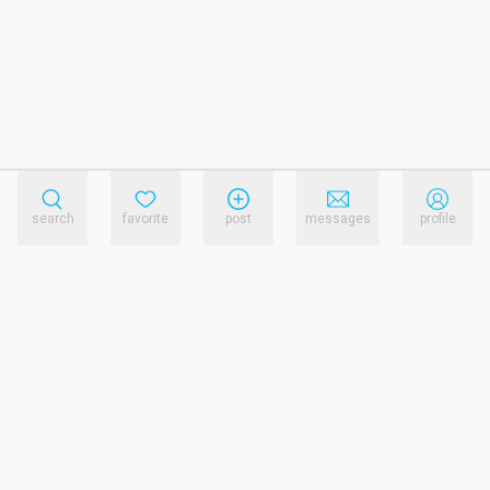
search
favorite
post
messages
profile