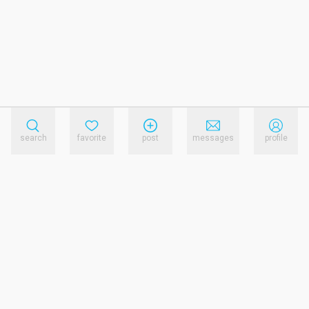
search
favorite
post
messages
profile