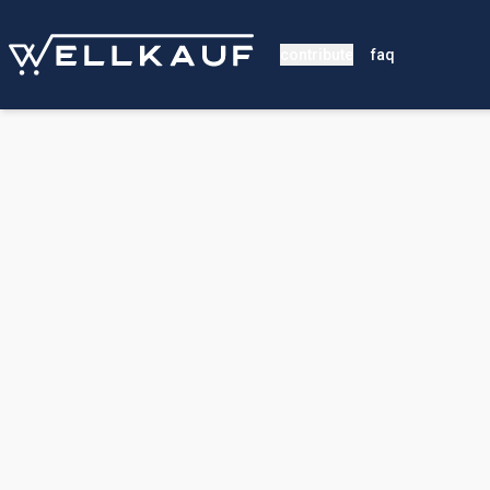
contribute
faq