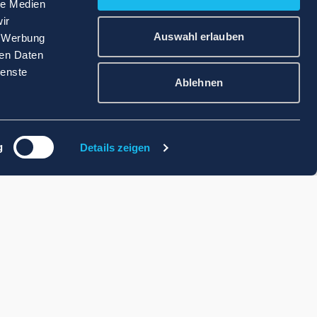
le Medien
ir
Auswahl erlauben
, Werbung
ren Daten
ienste
Ablehnen
g
Details zeigen