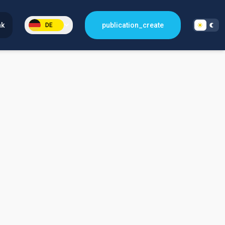
nk
publication_create
DE