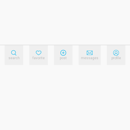
search
favorite
post
messages
profile