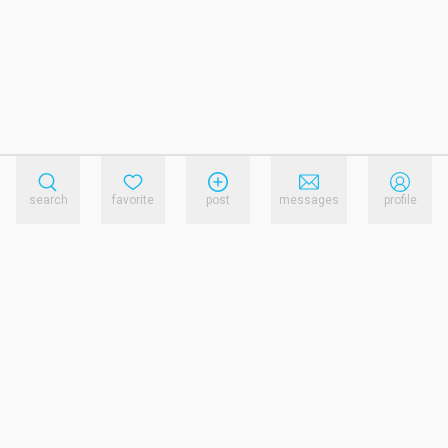
search
favorite
post
messages
profile