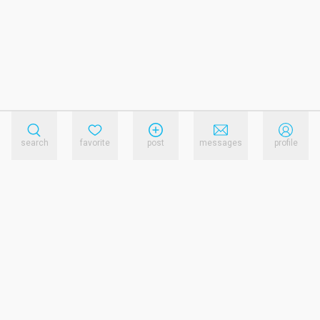
search
favorite
post
messages
profile