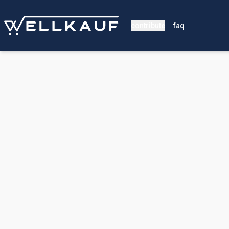
contribute
faq