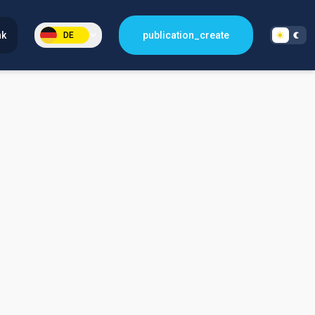
nk
publication_create
DE