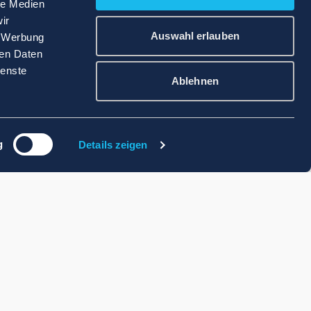
le Medien
ir
Auswahl erlauben
, Werbung
ren Daten
ienste
Ablehnen
g
Details zeigen