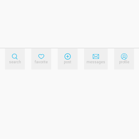
search
favorite
post
messages
profile