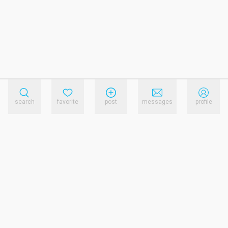
search
favorite
post
messages
profile