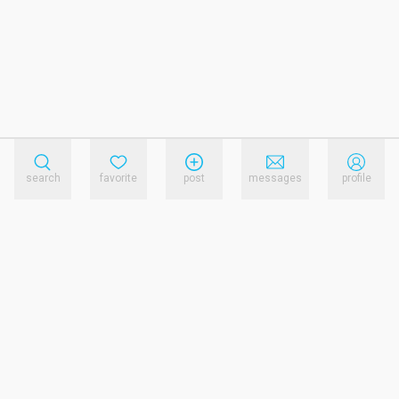
search
favorite
post
messages
profile