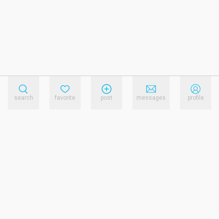
search
favorite
post
messages
profile