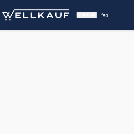
contribute
faq