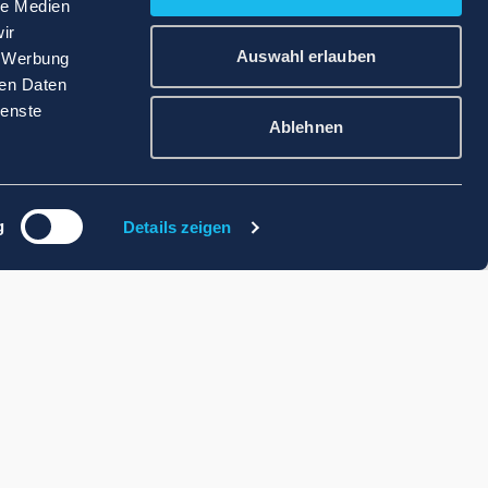
le Medien
ir
Auswahl erlauben
, Werbung
ren Daten
ienste
Ablehnen
g
Details zeigen