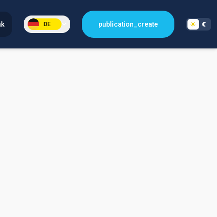
nk
publication_create
DE