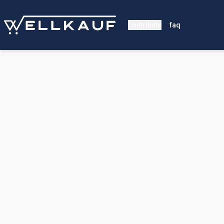
contribute
faq