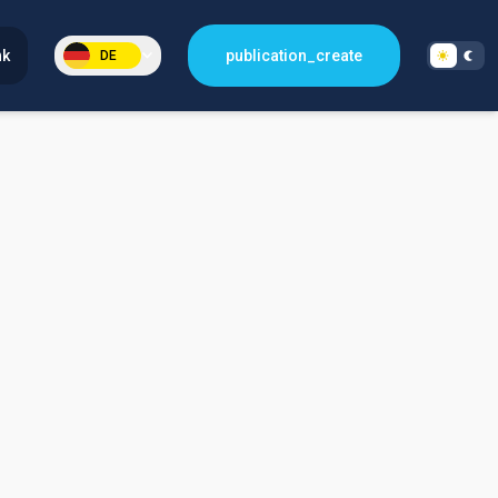
nk
publication_create
DE