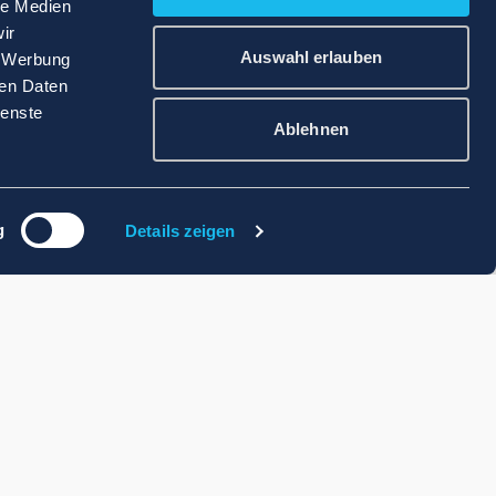
le Medien
ir
Auswahl erlauben
, Werbung
ren Daten
ienste
Ablehnen
g
Details zeigen