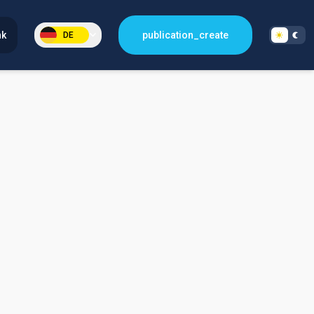
nk
publication_create
DE