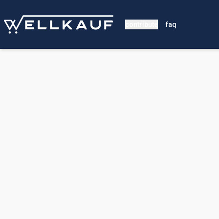
contribute
faq