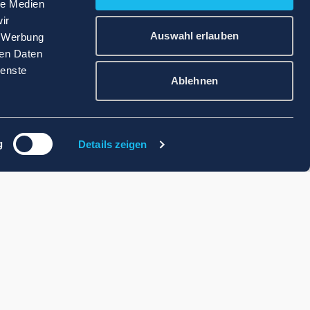
le Medien
ir
Auswahl erlauben
, Werbung
ren Daten
ienste
Ablehnen
g
Details zeigen