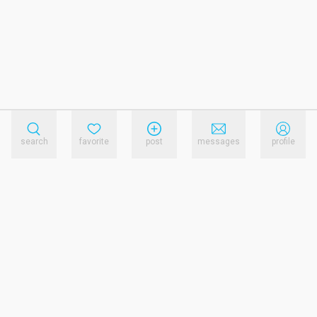
search
favorite
post
messages
profile