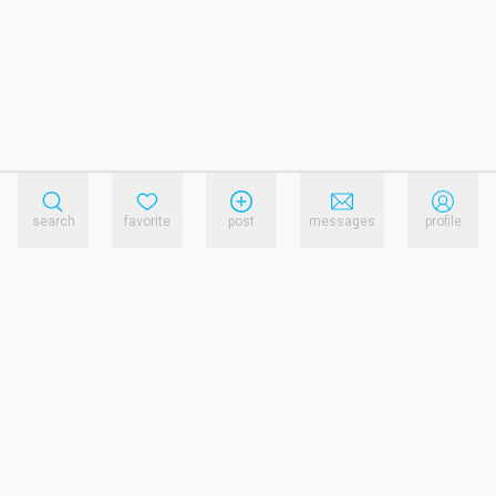
search
favorite
post
messages
profile