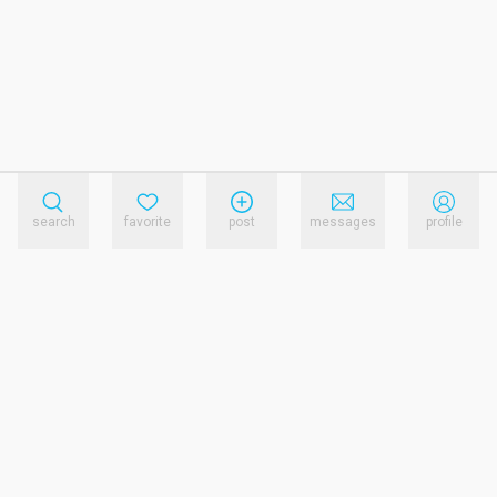
search
favorite
post
messages
profile