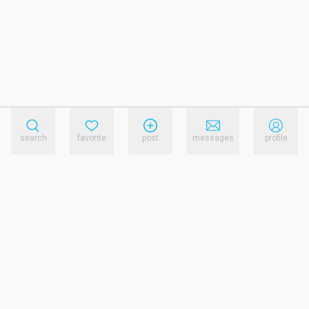
search
favorite
post
messages
profile