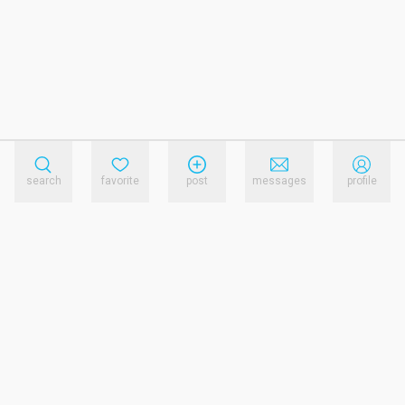
search
favorite
post
messages
profile