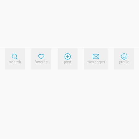
search
favorite
post
messages
profile