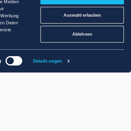
le Medien
ir
Auswahl erlauben
, Werbung
ren Daten
ienste
Ablehnen
g
Details zeigen