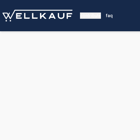
contribute
faq