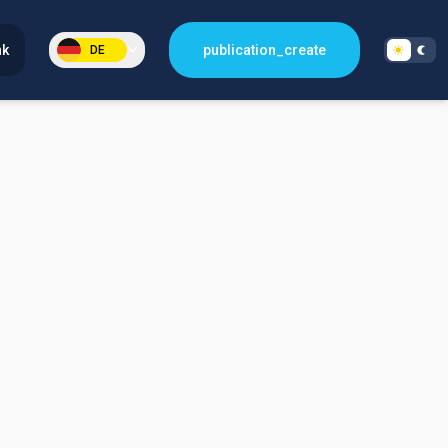
nk
publication_create
DE