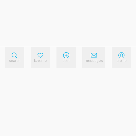
search
favorite
post
messages
profile