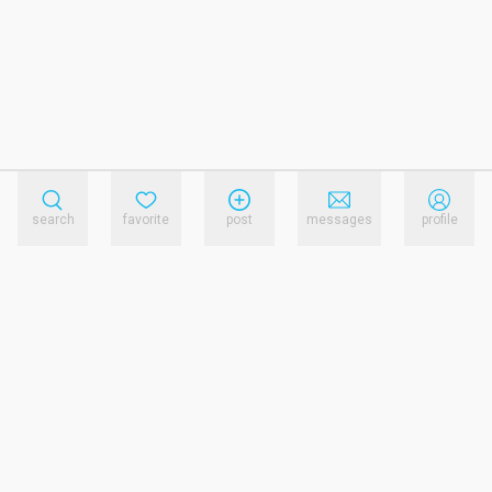
search
favorite
post
messages
profile