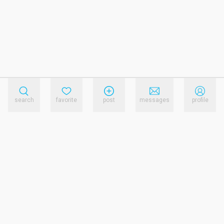
search
favorite
post
messages
profile