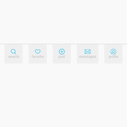
search
favorite
post
messages
profile