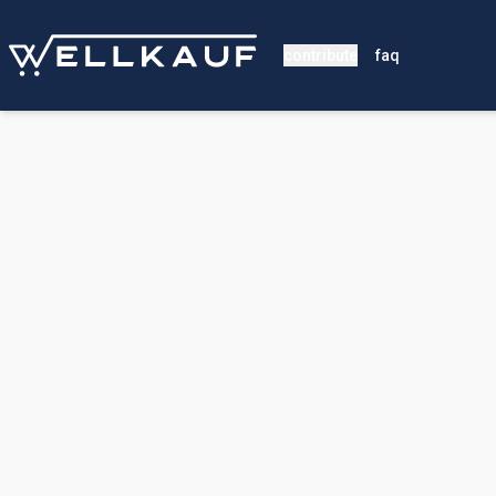
contribute
faq