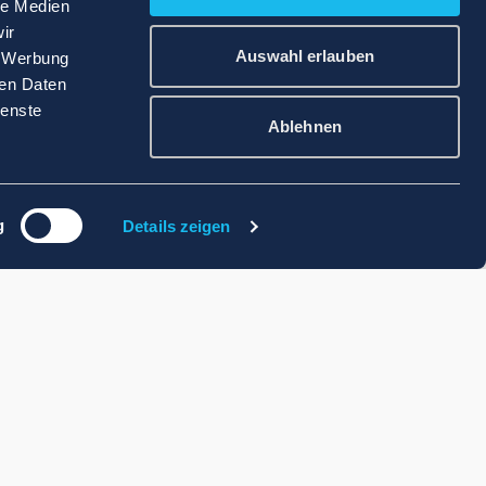
le Medien
ir
Auswahl erlauben
, Werbung
ren Daten
ienste
Ablehnen
g
Details zeigen