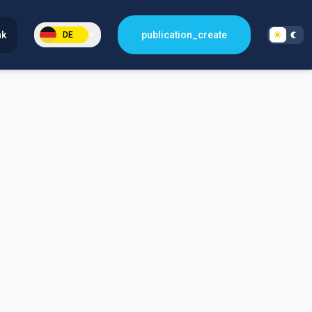
nk
publication_create
DE