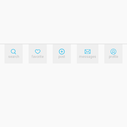
search
favorite
post
messages
profile