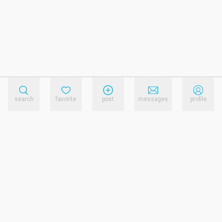
search
favorite
post
messages
profile