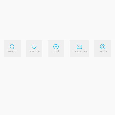
search
favorite
post
messages
profile